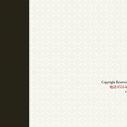
Copyright Res
电话:0533-8
c