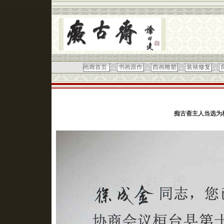
画廊首页
书画原作
西画雕塑
装裱修复
痴古斋主人当选为