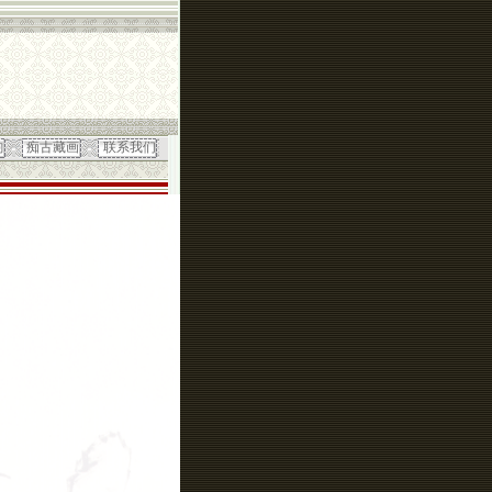
韵
痴古藏画
联系我们