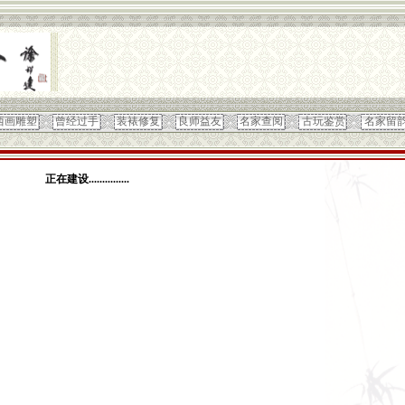
西画雕塑
曾经过手
装裱修复
良师益友
名家查阅
古玩鉴赏
名家留
正在建设...............