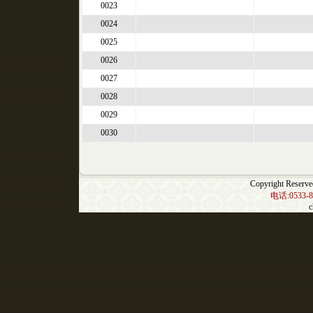
0023
0024
0025
0026
0027
0028
0029
0030
Copyright Res
电话:0533-8
c