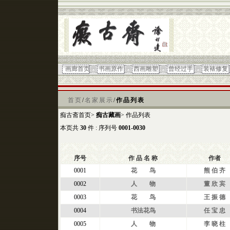
画廊首页
书画原作
西画雕塑
曾经过手
装裱修复
首页
/
名家展示
/
作
品列表
痴古斋首页>
痴古藏画
> 作品列表
本页共
30
件 : 序列号
0001-0030
序号
作 品 名 称
作者
0001
花 鸟
熊 伯 齐
0002
人 物
董 欣 宾
0003
花 鸟
王 振 德
0004
书法
花鸟
任 宝 忠
0005
人 物
李 晓 柱