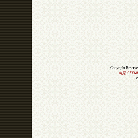
Copyright Res
电话:0533-8
c