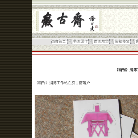
画廊首页
书画原作
西画雕塑
装裱修复
《画刊》淄博
《画刊》淄博工作站在痴古斋落户