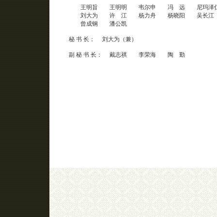
王明旨 王明明 韦尔申 冯 远 尼玛泽仁
刘大为 许 江 杨力舟 杨晓阳 吴长江
曾成钢 潘公凯
秘 书 长： 刘大为（兼）
副 秘 书 长： 戴志祺 李荣海 陶 勤