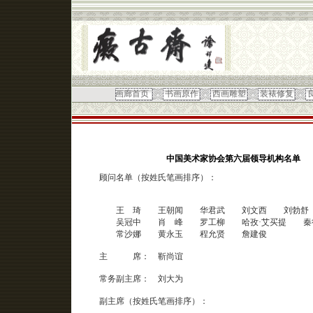
画廊首页
书画原作
西画雕塑
装裱修复
中国美术家协会第六届领导机构名单
顾问名单（按姓氏笔画排序）：
王 琦 王朝闻 华君武 刘文西 刘勃舒
吴冠中 肖 峰 罗工柳 哈孜·艾买提 秦
常沙娜 黄永玉 程允贤 詹建俊
主 席： 靳尚谊
常务副主席： 刘大为
副主席（按姓氏笔画排序）：