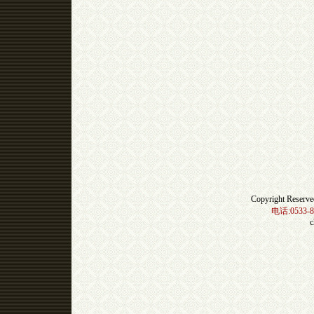
Copyright Res
电话:0533-8
c