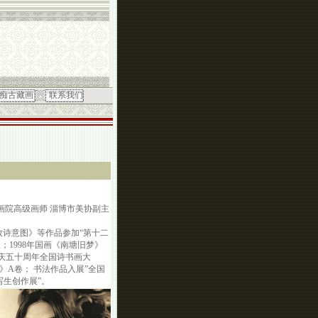
痴古藏画
联系我们
画院高级画师 淄博市美协副主
杜牧诗意图》等作品参加“第十二
；1998年国画《南塘旧梦》
国庆五十周年全国诗书画大
》A卷； 书法作品入展”全国
写生创作展”。