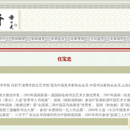
原作
西画雕塑
装裱修复
良师益友
名家查阅
古玩鉴赏
名家留韵
任宝忠
术学院 任职于淄博市群众艺术馆 现为中国美术家协会会员 中国书法家协会会员 山东
书画大展佳作奖；1993年国画获第一届国际绘画书法艺术大展优秀奖；1997年国画《
画《香尘》入选“世界华人书画展”； 国画《锦秋湖风物》参加97首展欧洲中国艺术大展
999年国画《南塘旧梦》获“全国第二局中国花鸟画展览”优秀奖； 国画《秋色赋》获“
国第三届楹联书法大展”； 参加“水墨情结一五人作品展”；2000年入选《今日中国美术
展览”； 11月于广东汕头等四城市田办中国画巡回展；2001年四月参加“皖南三人行