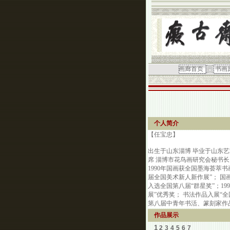
画廊首页
书画
个人简介
【任宝忠】
出生于山东淄博 毕业于山东艺
席 淄博市花鸟画研究会秘书长
1990年国画获全国墨海荟萃
届全国美术新人新作展”； 国
入选全国第八届“群星奖”；1
展”优秀奖； 书法作品入展“全
第八届中青年书活、篆刻家作品
作品展示
1
2
3
4
5
6
7