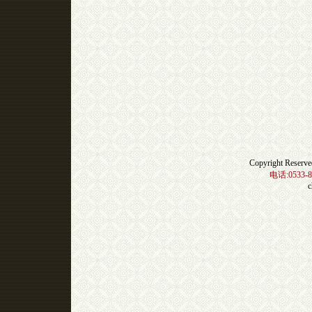
Copyright Res
电话:0533-8
c