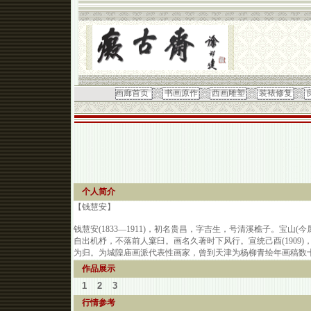
画廊首页
书画原作
西画雕塑
装裱修复
个人简介
【钱慧安】
钱慧安(1833—1911)，初名贵昌，字吉生，号清溪樵子。宝
自出机杼，不落前人窠臼。画名久著时下风行。宣统己酉(1909
为归。为城隍庙画派代表性画家，曾到天津为杨柳青绘年画稿数
作品展示
1
2
3
行情参考