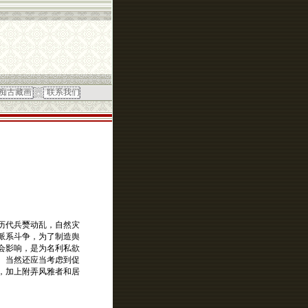
痴古藏画
联系我们
历代兵燹动乱，自然灾
派系斗争，为了制造舆
会影响，是为名利私欲
。当然还应当考虑到促
，加上附弄风雅者和居