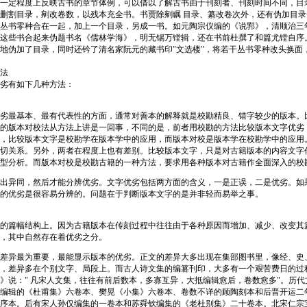
一定程度上反映古书的章节体例，可以借以了解古书由于刊刻者、刊刻时间不同，目
删割目录，剜改卷数，以残本充全书。书贾除剜瞩 目录、纂改卷次外，还有伪加目
丛书零种合在一起，加上一个目录，另成一书。如元陶宗仪编的《说郛》，清顺治三
这些书合起来伪题书名《儒林学海》，明无锡万镗辑，还在书前杜撰了和篇尤镗自序
地伪加了目录，同时还钤了清名家阮元的藏书印"文选楼"，将若干丛书零种改头换面
法
劣有如下几种方法：
劣最基本、最有代表性的方面，通常对善本的解释就是校勘精良、错字较少的版本。
的版本对校法从方法上讲是一回事，不同的是，前者用校勘的方法比较版本文字优劣
，比较版本文字是校勘学在版本学中的应用，而版本对校是版本学在校勘学中的应用
切关系。另外，两者在程度上也有差别。比较版本文字，只是对古籍版本的内容文字
型分析。而版本对校是校勘古籍的一种方法，要求用各种版本对古籍作全面深入的校
出异同，然后才能分辨优劣。文字优劣包括两方面的含义，一是正误，二是优劣。如
的优劣是很容易分辨的。问题在于判断版本文字的是并非轻而易举之事。
的篇幅结构上。因为古籍版本在传刻过程中往往由于各种原因而增加、减少、改变其
，其中自然存在着优劣之分。
差异最为重要，最能显示版本的优劣。正文的差异大多出现在集部图书里，像经、史
，差异多在个别文字、局段上。而古人诗文集的编篡刊印，大多有一个艰苦费日的过
》说：" 凡宋人文集，往往有前后数本，多寡互异，大抵编辑愈后，卷数愈多"。历
编辑的《杜甫集》六卷本、樊晃《小集》六卷本、卷数不详的顾陶刻本和后晋开运二
序本。后有宋人孙仅编集的一卷本和苏舜钦编集的《老杜别集》二十卷本。北宋仁宗宝