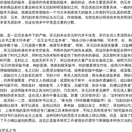
价值较高的版本，是值得作伪者冒险的版本。确切的说，伪本主要是伪宋本、伪元本
本的商品差价主要反映在宋元旧刻和明清新刻之间。而且伪造旧本需要具体、一般的
版本为基础。很难设想有谁能在一个与古本相差很大的版本上作假到可以乱真的程度
充宋、元本。清代刻本形式特征去古已远，作假很难。当然也有以明清劣本伪充明清
本冒充原刻本，但这在伪本中毕竟是次要的少数。
胎，是一定历史条件下的产物。宋元刻本在宋元时代并不珍贵，宋代女词人李清照在
先去书之重大印本者"，" 后又去书之监本者"，"独余少轻小卷轴书帖，写本李、杜、
副本数十轴，三代鼎鼐十数事，南唐写本数箧"。明初，宋元旧本虽损失惨重，日益
，宋元旧刻的身价并未凭空拔高，书商作伪的气候尚未成熟。而这些条件都是在明中
反映了时代之风尚，同时也为伪本制作者提供了制作伪本的基础。况且那时宋元版本
利可图，见利忘义，也就无所不为了。所以伪本的大量产生应在嘉靖之际。据明万历
："近日作假宋版书者，神妙莫测。将新刻模宋版书，特抄微黄厚实竹纸，或用川中蔺
用槌细细敲过，名之曰刮，以墨浸去嗅味印成。或将新刻版中残缺一二要处，或湿霉
；或贴过今人注刻名氏留空，另刻小印，将宋人姓氏扣填；两头角处或妆茅损，用砂
，仍用草烟熏黄，俨状古人伤残旧迹；或置蛀虫于柜中，令虫蚀作透漏蛀孔；或以铁
种与新不同。用纸装衬，绫锦套壳，入手重实，光腻可观，初非今物，仿佛以惑售者
找到，这说明版本作伪之风当时已炽烈。乃至清代，宋元旧本更见稀罕，而且清人重
商制伪变本加厉。这在清人著作中屡见记载。郭麓《灵芬馆诗话》说："近时初印本
，或另刻一二页，或伪刻年号以实之。"蒋光煦《拜经楼藏书踢跋序》说："旧刻旧抄
剔画以就讳，剜字以易名，染色以伪旧，卷有缺，划版以杂之，本既亡，录别种以代
京、上海等地的某些书商还专门雇佣工匠来制作假本，手段之高明竟使专门研究版本
对旧书行业的社会主义改造，这种旧时代的罪恶才从根源上得以消除。但是，延续了
了不少难以鉴别的赝品。这也正是版本研究工作者现在仍需学习掌握版本辩伪方法的
充罕见之书