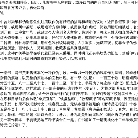
改书名著者相呼应。因此，凡古书中无序有跋，或序跋与的内容自相矛盾时，切不可
应当多方考证后，再做决断。
刊。
中曾对染纸和伪造蠹鱼虫蛀痕以作伪有精细的描写和精彩的议论：近日作假宋版书者
竹纸，或用川中茧纸，或用糊褙方帘绵纸，或用孩儿白虎纸，简卷用棰细细敲过，名
刻开卷一二序文年号，或贴过今人注刻名氏留空，另刻小印，将宋人姓氏扣真两头角
灯火燎去纸毛，仍用草烟薰黄，俨然古人伤残旧迹。或置蛀米柜中，令虫蚀作透漏蛀
二转折，种种与新不同。用红色装衬绫锦套壳，入手重实，光赋可观，初非今书仿佛
某姓所遗。百计数人，莫可窥测，收藏家当具真眼辨证。
刻，这种作伪手法早在明代就已经有人采用。同时明代还有书坊染仿旧纸，然后印行
代书贾则是利用清时的影寮刻本进行染色，以充旧刻。
一部书，是书贾出售残本的一种作伪手段。一般以一种较好的残本作为基础，残缺卷
杂拼的痕迹，以完整的原刻本的面貌出现。有一部《史记》，一百三十卷，明嘉靖四
对五十五、八十二至八十七、一百十二至一百十七。书贾为了将这部《史记》配成足
配予汪谅刻本。这样就成 了一部完整的汪谅刻本的《史记》。为将这部明嘉四年汪
录后"明嘉靖四年乙酉，金合汪谅氏刊行"两行刻书年款，同时剜去题下校题者姓氏，
在序和目录前后伪钤敢"季振宜印"、"钱谦益印"、"牧斋藏书"等名家藏书印。因王延
似宋椠，如果不找书影对比，很容易上当。无锡市图书馆藏的《唐诗品汇拾遗》十卷
五是半页十一行，行二十字，白口，单鱼尾，卷端题《唐诗品汇拾遗》；卷六、卷七
尾，卷端、书口均题《唐诗拾遗》；卷八、卷九则是明俞宪辑的《删正唐诗拾遗》的
另一著作辑本，书贾硬把这三种书凑合在一起，在书前加了一篇明成化十二年陈炜撰
诗品汇拾遗》了。