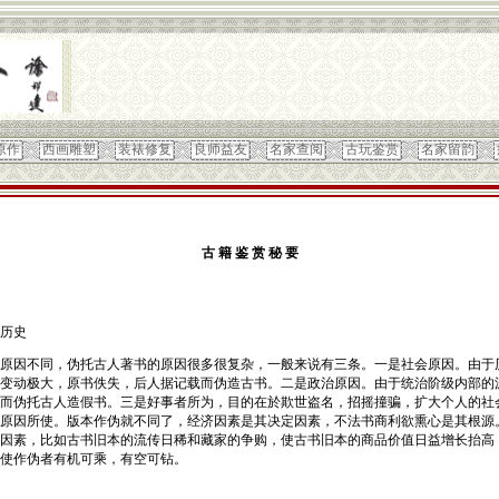
原作
西画雕塑
装裱修复
良师益友
名家查阅
古玩鉴赏
名家留韵
古 籍 鉴 赏 秘 要
历史
原因不同，伪托古人著书的原因很多很复杂，一般来说有三条。一是社会原因。由于
变动极大，原书佚失，后人据记载而伪造古书。二是政治原因。由于统治阶级内部的
而伪托古人造假书。三是好事者所为，目的在於欺世盗名，招摇撞骗，扩大个人的社
原因所使。版本作伪就不同了，经济因素是其决定因素，不法书商利欲熏心是其根源
因素，比如古书旧本的流传日稀和藏家的争购，使古书旧本的商品价值日益增长抬高
使作伪者有机可乘，有空可钻。