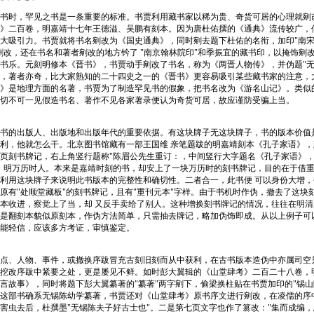
书时，罕见之书是一条重要的标准。书贾利用藏书家以稀为贵、奇货可居的心理就剜
》二百卷，明嘉靖十七年王德溢、吴鹏有刻本。因为唐杜佑撰的《通典》流传较广，
大吸引力。书贾就将书名剜改为《国史通典》，同时剜去题下杜佑的名衔，加印"南
删改，还在书名和著者剜改的地方钤了 "南京翰林院印"和季振宜的藏书印，以掩饰剜
书乐。元刻明修本《晋书》，书贾动手剜改了书名，称为《两晋人物传》，并伪题"无
，著者亦奇，比大家熟知的二十四史之一的《晋书》更容易吸引某些藏书家的注意，
》是地理方面的名著，书贾为了制造罕见书的假象，把书名改为《游名山记》。类似
切不可一见假造书名、著作不见各家著录便认为奇货可居，故应谨防受骗上当。
书的出版人、出版地和出版年代的重要依据。有这块牌子无这块牌子，书的版本价值
利，他就怎么干。北京图书馆藏有一部王国维 亲笔题跋的明嘉靖刻本《孔子家语》
页刻书牌记，右上角竖行题称"陈眉公先生重订：，中间竖行大字题名《孔子家语》，
，明万历时人。本来是嘉靖时刻的书，却安上了一块万历时的刻书牌记，目的在于借
利用这块牌子来说明此书版本的完整性和确切性。二者合一，此书便 可以身份大增
原有"处顺堂藏板"的刻书牌记，且有"重刊元本"字样。由于书机时作伪，撤去了这块
本收进，察觉上了当，却 又反手卖给了别人。这种增换刻书牌记的情况，往往在明
是翻刻本貌似原刻本，作伪方法简单，只需抽去牌记，略加伪饰即成。从以上例子可
能轻信，应该多方考证，审慎鉴定。
点、人物、事件，或撤换序跋冒充古刻旧刻而从中获利，在古书版本造伪中亦属司空
挖改序跋中紧要之处，更是屡见不鲜。如时彭大翼辑的《山堂肆考》二百二十八卷，
言故事》，同时将题下彭大翼纂著的"纂著"两字剜下，偷梁换柱贴在书贾加印的"锡山
这部书确系无锡陈幼学纂著，书贾还对《山堂肆考》原书序文进行剜改，在凌儒的序
害虫去后，杜撰墨"无锡陈夫子好古士也"。二是第七页文字也作了篡改："集而成编