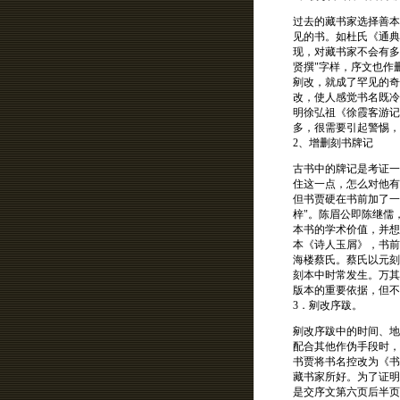
过去的藏书家选择善本
见的书。如杜氏《通典
现，对藏书家不会有多
贤撰"字样，序文也作
剜改，就成了罕见的奇
改，使人感觉书名既冷
明徐弘祖《徐霞客游记
多，很需要引起警惕，
2、增删刻书牌记
古书中的牌记是考证一
住这一点，怎么对他有
但书贾硬在书前加了一
梓"。陈眉公即陈继儒
本书的学术价值，并想
本《诗人玉屑》，书前
海楼蔡氏。蔡氏以元刻
刻本中时常发生。万其
版本的重要依据，但不
3．剜改序跋。
剜改序跋中的时间、地
配合其他作伪手段时，
书贾将书名控改为《书
藏书家所好。为了证明
是交序文第六页后半页