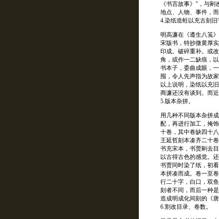
《书言故事》"，与剜
地点、人物、事件，而
4.染纸造蛀以充古刻旧
明高濂在《遵生八笺》
宋版书，特抄微黄厚实
印成。破碎重补。或改
角，或作一二缺痕，以
书本子，委曲成眼，一
囤，令人先声指为故家
以上说明，染纸以充旧
商濂还没有谈到。而近
5.版本杂拼。
用几种不同版本杂拼成
配，再进行加工，掩饰
十卷，其中卷缺四十八
王延哲刻本凑齐二十卷
书充宋本，书贾剜去目
以古得古色的感觉。还
书贾同时染了纸，初看
本拼凑而成。卷一至卷
行二十字，白口，双鱼
刻者不同，而后一种是
造成明成化间刻的《唐
6.割改目录、卷数。