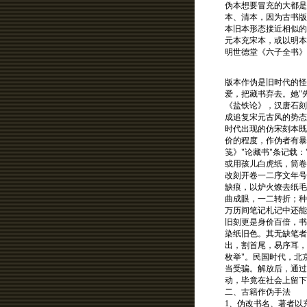
伪本想要冒充的大都是
本、清本，因为古书版
本旧本形态接近相似的
元本充宋本，或以明本
明世德堂《六子全书》
版本作伪是旧时代的怪
爱，把藏书弃去。她"
《盐铁论》，汉唐石刻
成追复宋元古风的势态
时代出现的仿宋刻本既
价的程度，作伪者有暴
笺》"论藏书"条记载
或用孩儿白虎纸，筒卷
改刻开卷一二序文年号
缺痕，以炉火燎去纸毛
曲成眼，一二转折；种
万历间笔记札记中还能
旧刻更是身价百倍，书
染纸旧色。其无缺笔者
出，割首尾，易序耳，
枚举"。民国时代，北
当受骗。解放后，通过
动，毕竟在社会上留下
二、古籍作伪手法
1、伪改书名、著者以