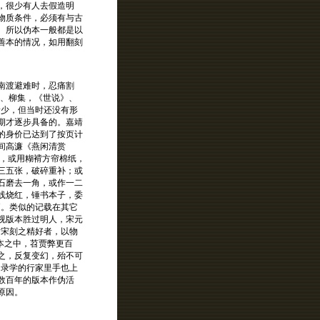
，很少有人去假造明
物质条件，必须有与古
。所以伪本一般都是以
善本的情况，如用翻刻
南渡避难时，忍痛割
韩、柳集，《世说》、
稀少，但当时还没有形
期才逐步具备的。嘉靖
的身价已达到了按页计
间高濂《燕闲清赏
纸，或用糊褙方帘棉纸，
三五张，破碎重补；或
石磨去一角，或作一二
线烧红，锤书本子，委
"。类似的记载在其它
视版本胜过明人，宋元
仿宋刻之精好者，以物
本之中，苕贾弊更百
之，反复变幻，殆不可
目录学的行家里手也上
数百年的版本作伪活
原因。