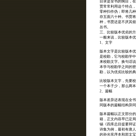
目录是全书的纲目，在
贾常常利用这个特点，
零种扫作伪；即将几种
存五面六十种。书贾将
种，书贾还是不厌其烦
丛书。
三、比较版本优劣的方
一般来说，比较版本优
1、文字
版本文字是比较版本优
是校勘，它与校勘学中
来校勘文字。换句话说
本学与校勘学之间的密
勘，以为优劣比较的典
比较版本文字，先要校
一个本子少，那么两本
2、篇幅
版本差异还表现在全书
同版本的篇幅结构异同
版本篇幅以正文部分的
籍，正文内容早已定局
锡《四库总目提要辩证
诗集为例，最初有唐人
的孙光宪序本和郑文宝