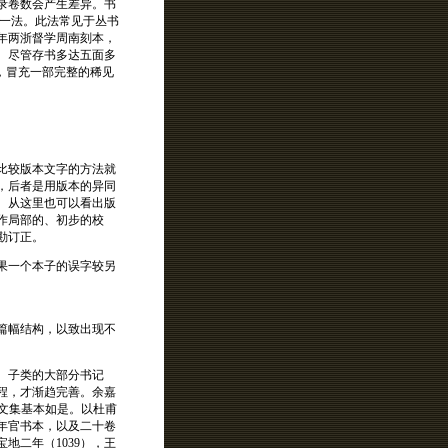
录卷数会产生差异。书
录一法。此法常见于丛书
年两浙督学周南刻本，
。尽管存书多达五面多
，冒充一部完整的稀见
比较版本文字的方法就
，后者是用版本的异同
。从这里也可以看出版
作局部的、初步的校
勘订正。
果一个本子的误字较另
篇幅结构，以致出现不
、子类的大部分书记
程，才渐趋完善。余嘉
代文集基本如是。以杜甫
年官书本，以及二十卷
地二年（1039），王