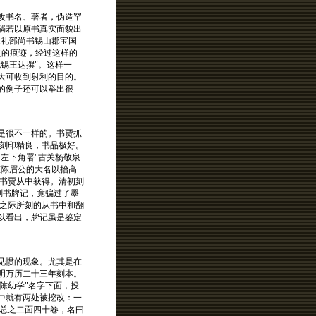
改书名、著者，伪造罕
倘若以原书真实面貌出
宋礼部尚书锡山郡宝国
改的痕迹，经过这样的
锡王达撰"。这样一
大可收到射利的目的。
的例子还可以举出很
是很不一样的。书贾抓
，刻印精良，书品极好。
左下角署"古关杨敬泉
重陈眉公的大名以抬高
，书贾从中获得。清初刻
刻书牌记，竟骗过了墨
清之际所刻的从书中和翻
以看出，牌记虽是鉴定
见惯的现象。尤其是在
明万历二十三年刻本。
陈幼学"名字下面，投
中就有两处被挖改：一
，总之二面四十卷，名曰