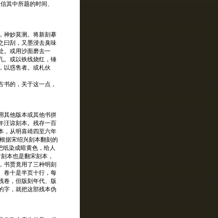
轻信其中所题的时间、
，神妙莫测。将新刻摹
之曰刮，又墨浸去臭味
处。或用沙面磨去一
孔。或以铁线烧红，锤
，以惑售者。或札伙
古书的，关于这一点，
用其他版本或其他书拼
年汪谅刻本。残存一百
本，从明喜靖四至六年
谅根据宋绍兴刻本翻刻的
把纸染成暗黄色，给人
哲刻本也是翻宋刻本，
，书贾竟用了三种明刻
、卷十是半页十行，每
残卷，但版刻年代、版
的字，就把这部残本伪