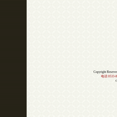
Copyright Res
电话:0533-8
c