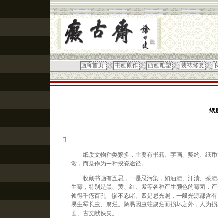
画廊首页
书画原作
西画雕塑
装裱修复
纸

纸质文物种类繁多，主要有书籍、字画、契约、纸币和
赏，而是作为一种投资途径。
收藏书画有五忌，一是忌污染，如油渍、汗渍、茶渍和
生霉，特别是黑、黄、红、紫等各种产生颜色的霉菌，产
蚀得千疮百孔，惨不忍睹。四是忌光照，一般光源都含有
易生霉长虫、腐烂。除易因虫蛀腐烂而损坏之外，人为损
画、古文献佚失。