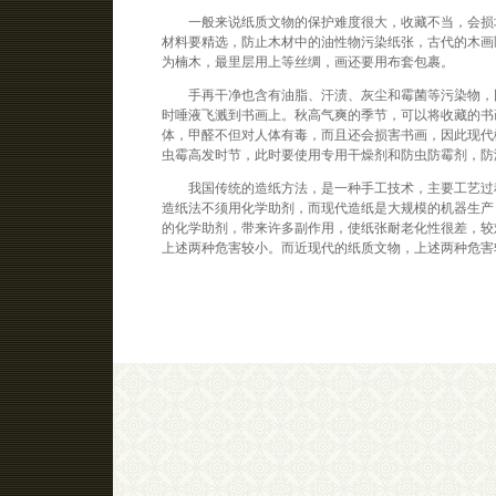
一般来说纸质文物的保护难度很大，收藏不当，会损坏
材料要精选，防止木材中的油性物污染纸张，古代的木画
为楠木，最里层用上等丝绸，画还要用布套包裹。
手再干净也含有油脂、汗渍、灰尘和霉菌等污染物，因此
时唾液飞溅到书画上。秋高气爽的季节，可以将收藏的书
体，甲醛不但对人体有毒，而且还会损害书画，因此现代
虫霉高发时节，此时要使用专用干燥剂和防虫防霉剂，防
我国传统的造纸方法，是一种手工技术，主要工艺过程
造纸法不须用化学助剂，而现代造纸是大规模的机器生产
的化学助剂，带来许多副作用，使纸张耐老化性很差，较
上述两种危害较小。而近现代的纸质文物，上述两种危害