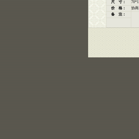
尺 寸：
70*
价 格：
协商
备 注：