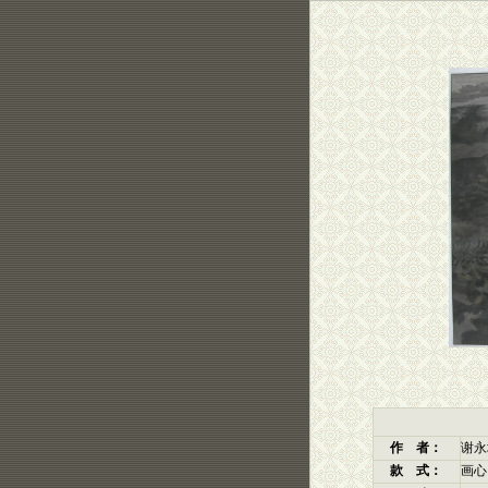
作 者：
谢永
款 式：
画心