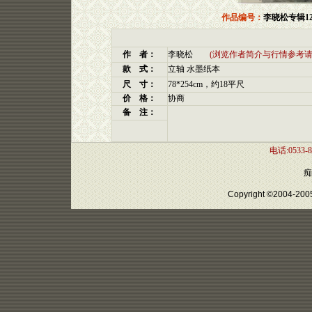
作品编号：
李晓松专辑1
作 者：
李晓松
(浏览作者简介与行情参考请
款 式：
立轴 水墨纸本
尺 寸：
78*254cm，约18平尺
价 格：
协商
备 注：
电话:0533-8
痴
Copyright ©2004-2005