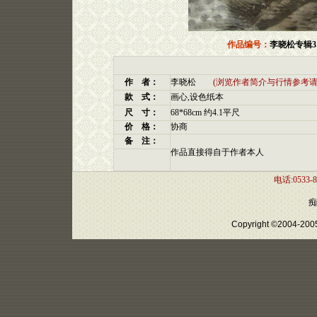
作品编号：
李晓松专辑3
作 者：
李晓松
(浏览作者简介与行情参考请
款 式：
画心,设色纸本
尺 寸：
68*68cm 约4.1平尺
价 格：
协商
备 注：
作品直接得自于作者本人
电话:0533-8
痴
Copyright ©2004-2005