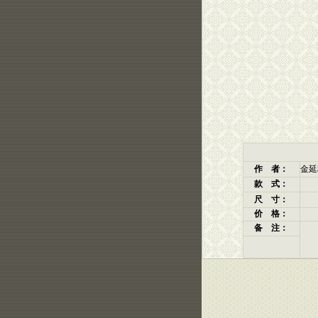
作 者：
金延
款 式：
尺 寸：
价 格：
备 注：